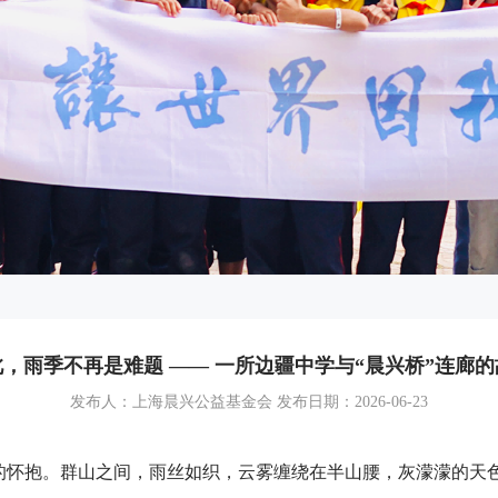
此，雨季不再是难题 —— 一所边疆中学与“晨兴桥”连廊的
发布人：上海晨兴公益基金会 发布日期：2026-06-23
季的怀抱。群山之间，雨丝如织，云雾缠绕在半山腰，灰濛濛的天