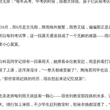
丝无奈：“每年高考、中考的时候，雨都大得很。孩子们从候考
到10月，而6月是主汛期，降雨格外频繁，雨势又猛，偏偏那正
所以每到考试季，这一段露天通道就成了一个无解的难题——雨
要小心翼翼。
白科花同学记得有一回暴雨天，她撑着伞往教室赶，雨是斜着打
误了上课，还浑身湿冷，“一整天都难受极了”。陶海君同学也说
，“那些冒雨赶路的经历，现在想起来还记忆犹新”。
忠圣老师每到雨天就提着一颗心——宿舍到教室那段路积水多、
大。绕行加上淋雨，不少学生赶到教室时，鞋袜衣物都湿透了，