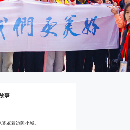
故事
色笼罩着边陲小城。