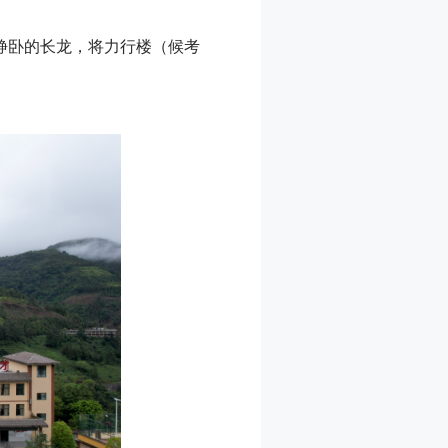
静卧的长龙，将力行楼（候考