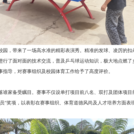
校园，带来了一场高水准的精彩表演秀。精准的发球、凌厉的扣
进行了面对面的技术交流，普及乒乓球运动知识，极大地点燃了
事指导，对赛事组织及校园体育工作给予了高度评价。
落谁家备受瞩目。赛事不仅设单打项目前八名、双打及团体项目
练员”奖项，以表彰在赛事组织、体育道德风尚及人才培养方面表