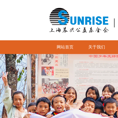
网站首页
关于我们