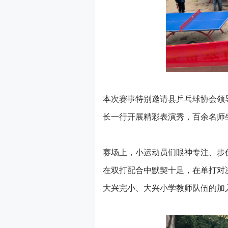
本次赛事特别邀请县乒乓球协会领
长一行开展精彩表演秀，百余名师
赛场上，小运动员们眼神专注、步
在双打配合中默契十足，在单打对
大兴完小、大兴小学教师队伍的加