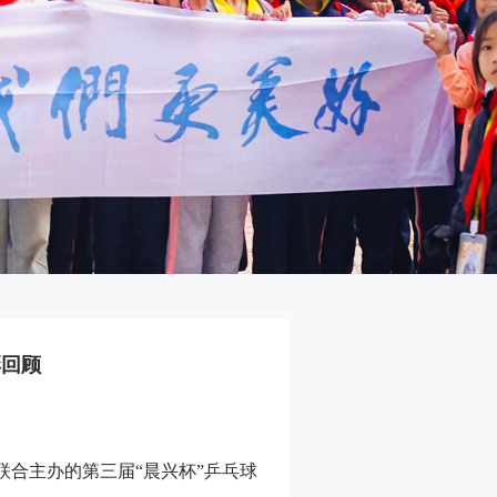
彩回顾
合主办的第三届“晨兴杯”乒乓球