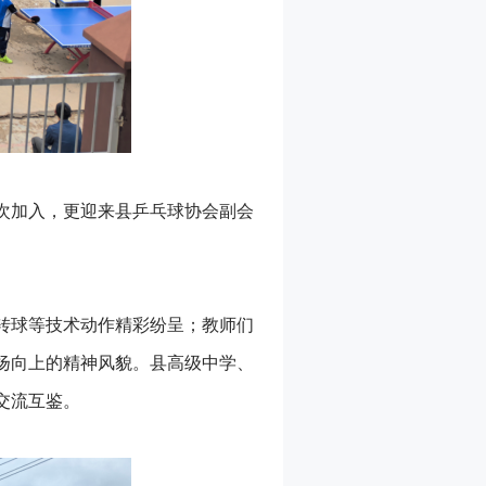
次加入，更迎来县乒乓球协会副会
转球等技术动作精彩纷呈；教师们
扬向上的精神风貌。县高级中学、
交流互鉴。